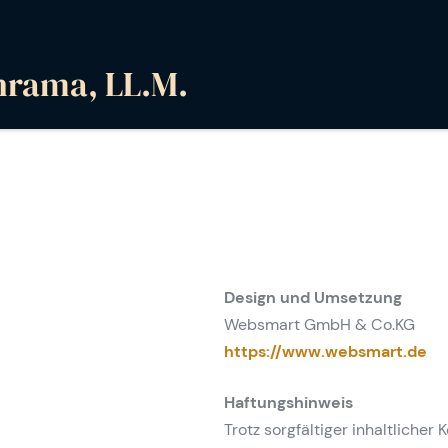
hrama, LL.M.
Design und Umsetzung
Websmart GmbH & Co.KG
https://www.websmart.de
Haftungshinweis
Trotz sorgfältiger inhaltlicher