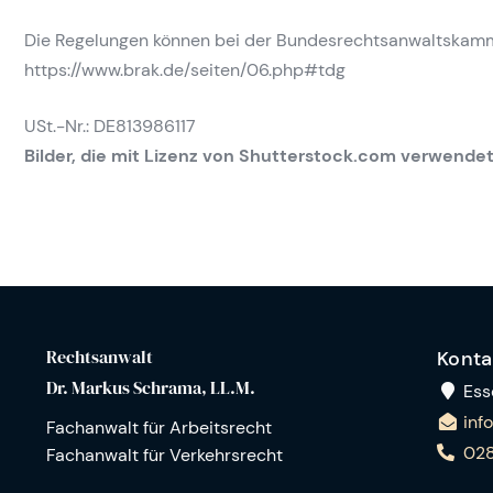
Die Regelungen können bei der Bundesrechtsanwaltskam
https://www.brak.de/seiten/06.php#tdg
USt.-Nr.: DE813986117
Bilder, die mit Lizenz von Shutterstock.com verwende
Rechtsanwalt
Konta
Dr. Markus Schrama, LL.M.
Esse
inf
Fachanwalt für Arbeitsrecht
028
Fachanwalt für Verkehrsrecht